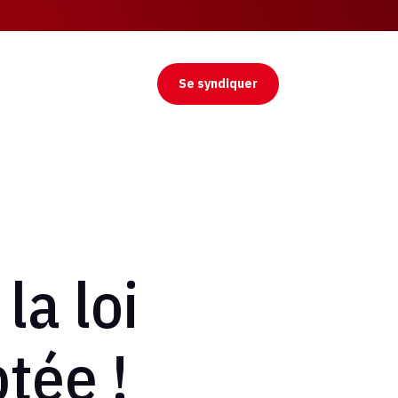
Se syndiquer
la loi
tée !