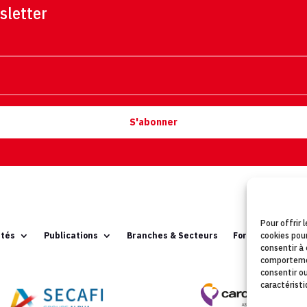
sletter
S'abonner
Pour offrir 
cookies pour
ités
Publications
Branches & Secteurs
Formation
Con
consentir à
comportemen
consentir o
caractéristi