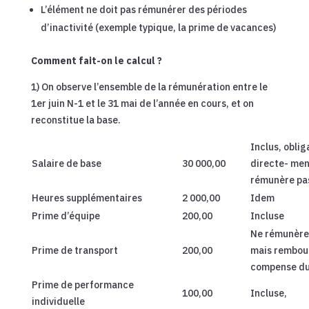
L’élément ne doit pas rémunérer des périodes
d’inactivité (exemple typique, la prime de vacances)
Comment fait-on le calcul ?
1) On observe l’ensemble de la rémunération entre le
1er juin N-1 et le 31 mai de l’année en cours, et on
reconstitue la base.
Inclus, obli
Salaire de base
30 000,00
directe- ment
rémunère pa
Heures supplémentaires
2 000,00
Idem
Prime d’équipe
200,00
Incluse
Ne rémunère 
Prime de transport
200,00
mais rembour
compense du 
Prime de performance
100,00
Incluse,
individuelle