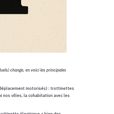
duels) change, en voici les principales
 déplacement motorisés) : trottinettes
nos villes, la cohabitation avec les
rottinette électrique a bien des