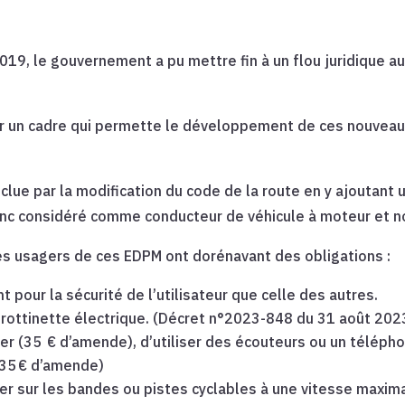
9, le gouvernement a pu mettre fin à un flou juridique auto
er un cadre qui permette le développement de ces nouveaux
nclue par la modification du code de la route en y ajoutant
onc considéré comme conducteur de véhicule à moteur et 
les usagers de ces EDPM ont dorénavant des obligations :
pour la sécurité de l’utilisateur que celle des autres.
 trottinette électrique. (Décret n°2023-848 du 31 août 202
ger (35 € d’amende), d’utiliser des écouteurs ou un télép
(135 € d’amende)
uler sur les bandes ou pistes cyclables à une vitesse maxim