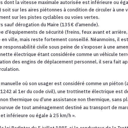
utes dont la vitesse maximale autorisée est inférieure ou ég
 soit sur les aires piétonnes à condition de circuler à une
ment sur les pistes cyclables ou voies vertes.
rs sauf dérogation du Maire (135 € d’amende).
e d’équipements de sécurité (freins, feux avant et arrière, k
 en ville, mais reste fortement conseillé. Néanmoins, il es
e responsabilité civile sous peine de s’exposer à une amend
tinette électrique étant considérée comme un véhicule terr
tion des engins de déplacement personnel, il sera fait app
rculation.
e manuelle où son usager est considéré comme un piéton (ap
1242 al 1er du code civil), une trottinette électrique est d
non thermique ou d’une assistance non thermique, sans pla
urvue de tout aménagement destiné au transport de marc
et inférieure ou égale à 25 km/h ».
la loi Badinter du 5 juillet 1985, si le conducteur de la Tro