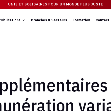
UNIS ET SOLIDAIRES POUR UN MONDE PLUS JUSTE
Publications
Branches & Secteurs
Formation
Contact
pplémentaires :
munération vari