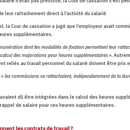
alarié n’était pas prescrite, la Cour de cassation s’est pe
leur rattachement direct à l’activité du salarié
pel, la Cour de cassation a jugé que l’employeur avait comm
eures supplémentaires.
munération dont les modalités de fixation permettent leur rattac
de calcul des majorations pour heures supplémentaires
». Autrem
 reliés au travail personnel du salarié doivent être pris 
e «
les commissions se rattachaient, indépendamment de la durée 
uraient dû être intégrées dans le calcul des heures supplé
n rappel de salaire pour ces heures supplémentaires.
nnent les contrats de travail ?