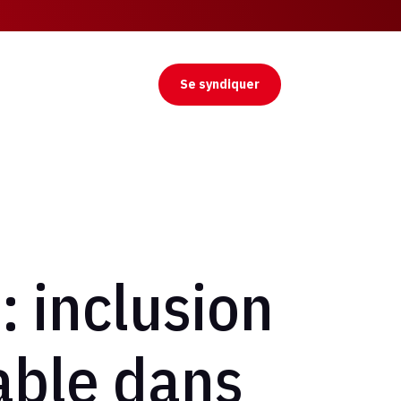
Se syndiquer
 inclusion
able dans