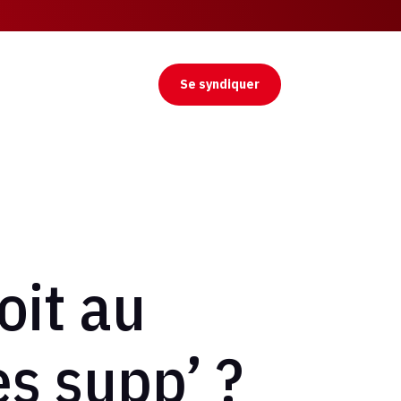
Se syndiquer
oit au
s supp’ ?