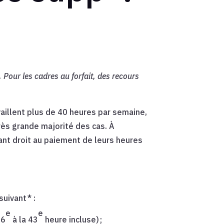
 Pour les cadres au forfait, des recours
vaillent plus de 40 heures par semaine,
rès grande majorité des cas. À
tant droit au paiement de leurs heures
uivant * :
e
e
36
à la 43
heure incluse) ;