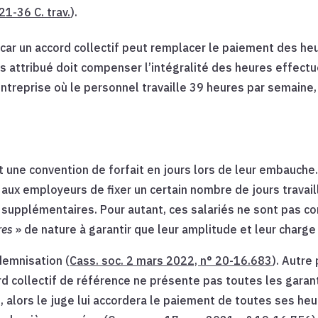
121-36 C. trav.
).
 car un accord collectif peut remplacer le paiement des he
rs attribué doit compenser l’intégralité des heures effec
treprise où le personnel travaille 39 heures par semaine, 
nt une convention de forfait en jours lors de leur embauch
 aux employeurs de fixer un certain nombre de jours travai
s supplémentaires. Pour autant, ces salariés ne sont pas c
res
» de nature à garantir que leur amplitude et leur charge
ndemnisation (
Cass. soc. 2 mars 2022, n° 20-16.683
). Autre
ord collectif de référence ne présente pas toutes les gar
use, alors le juge lui accordera le paiement de toutes ses h